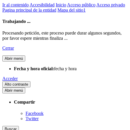
Ir al contenido
Accesibilidad
Inicio
Acceso público
Acceso privado
Pagina principal de la entidad
Mapa del sitio1
Trabajando ...
Procesando petición, este proceso puede durar algunos segundos,
por favor espere mientras finaliza ...
Cerrar
Abrir menú
Fecha y hora oficial:
fecha y hora
Acceder
Alto contraste
Abrir menú
Compartir
Facebook
Twitter
Buscar