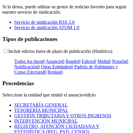
Si lo desea, puede utilizar su gestor de noticias favorito para seguir
nuestro servicio de sindicación:
Servicio de sindicación RSS 2.0
Servicio de sindicación ATOM 1.0
Tipos de publicaciones
Incluir edictos fuera de plazo de publicación (Histórico)
Todos los tipos
0
Anuncio
0
Bando
0
Edicto
0
Multa
0
Notaría
0
Notificación
0
Otras Entidades
0
Padrón de Habitantes y
Censo Electoral
0
Rentas
0
Procedencias
Seleccione la entidad que emitió el anuncio/edicto
SECRETARÍA GENERAL
TESORERÍA MUNICIPAL
GESTIÓN TRIBUTARIA Y OTROS INGRESOS
INTERVENCIÓN MUNICIPAL
REGISTRO, ATENCIÓN CIUDADANA Y
ESTADÍSTICA (REG, PAD, CENSO)