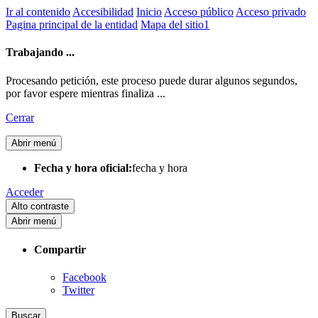
Ir al contenido
Accesibilidad
Inicio
Acceso público
Acceso privado
Pagina principal de la entidad
Mapa del sitio1
Trabajando ...
Procesando petición, este proceso puede durar algunos segundos,
por favor espere mientras finaliza ...
Cerrar
Abrir menú
Fecha y hora oficial:
fecha y hora
Acceder
Alto contraste
Abrir menú
Compartir
Facebook
Twitter
Buscar